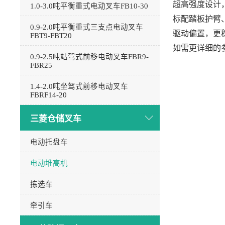
超高强度设计
1.0-3.0吨平衡重式电动叉车FB10-30
标配踏板护臂
0.9-2.0吨平衡重式三支点电动叉车
驱动偏置，更
FBT9-FBT20
如需更详细的参
0.9-2.5吨站驾式前移电动叉车FBR9-
FBR25
1.4-2.0吨坐驾式前移电动叉车
FBRF14-20
三菱仓储叉车
电动托盘车
电动堆高机
拣选车
牵引车